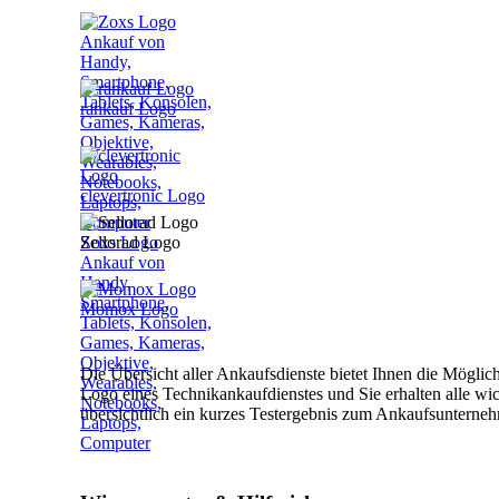
rankauf Logo
clevertronic Logo
Zoxs Logo
Sellorad Logo
Ankauf von
Handy,
Smartphone,
Momox Logo
Tablets, Konsolen,
Games, Kameras,
Objektive,
Die Übersicht aller Ankaufsdienste bietet Ihnen die Möglic
Wearables,
Logo eines Technikankaufdienstes und Sie erhalten alle wi
Notebooks,
übersichtlich ein kurzes Testergebnis zum Ankaufsuntern
Laptops,
Computer