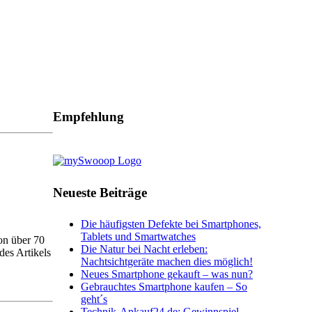
Empfehlung
Neueste Beiträge
Die häufigsten Defekte bei Smartphones,
Tablets und Smartwatches
on über 70
Die Natur bei Nacht erleben:
es Artikels
Nachtsichtgeräte machen dies möglich!
Neues Smartphone gekauft – was nun?
Gebrauchtes Smartphone kaufen – So
geht´s
Technik-Ankauf24.de: Gewinnspiel