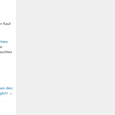
er Kauf
chtes
ie
rauchtes
hen dies
lich!
→