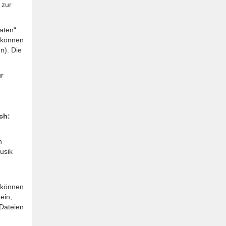
 zur
aten“
t können
n). Die
ür
ch:
n
usik
 können
ein,
Dateien