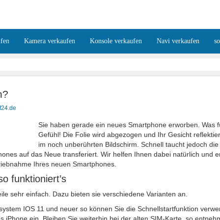
ufen
Kamera verkaufen
Konsole verkaufen
Navi verkaufen
s
n?
f24.de
Sie haben gerade ein neues Smartphone erworben. Was fü
Gefühl! Die Folie wird abgezogen und Ihr Gesicht reflektier
im noch unberührten Bildschirm. Schnell taucht jedoch di
ones auf das Neue transferiert. Wir helfen Ihnen dabei natürlich und e
betriebnahme Ihres neuen Smartphones.
 funktioniert’s
ile sehr einfach. Dazu bieten sie verschiedene Varianten an.
ssystem IOS 11 und neuer so können Sie die Schnellstartfunktion verw
s iPhone ein. Bleiben Sie weiterhin bei der alten SIM-Karte, so entne