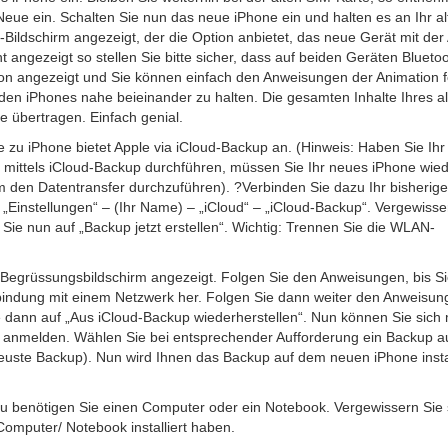
Neue ein. Schalten Sie nun das neue iPhone ein und halten es an Ihr al
Bildschirm angezeigt, der die Option anbietet, das neue Gerät mit der
ht angezeigt so stellen Sie bitte sicher, dass auf beiden Geräten Blueto
tion angezeigt und Sie können einfach den Anweisungen der Animation f
iden iPhones nahe beieinander zu halten. Die gesamten Inhalte Ihres a
e übertragen. Einfach genial.
 zu iPhone bietet Apple via iCloud-Backup an. (Hinweis: Haben Sie Ih
er mittels iCloud-Backup durchführen, müssen Sie Ihr neues iPhone wie
 den Datentransfer durchzuführen). ?Verbinden Sie dazu Ihr bisherig
Einstellungen“ – (Ihr Name) – „iCloud“ – „iCloud-Backup“. Vergewisse
n Sie nun auf „Backup jetzt erstellen“. Wichtig: Trennen Sie die WLAN-
n Begrüssungsbildschirm angezeigt. Folgen Sie den Anweisungen, bis Si
bindung mit einem Netzwerk her. Folgen Sie dann weiter den Anweisung
e dann auf „Aus iCloud-Backup wiederherstellen“. Nun können Sie sich 
d anmelden. Wählen Sie bei entsprechender Aufforderung ein Backup a
uste Backup). Nun wird Ihnen das Backup auf dem neuen iPhone instal
Dazu benötigen Sie einen Computer oder ein Notebook. Vergewissern Sie 
Computer/ Notebook installiert haben.