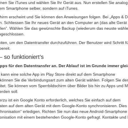
fnen Sie iTunes und wählen Sie Ihr Gerät aus. Nun erstellen Sie analog
dem Smartphone selber, sondern auf iTunes.
chirm erscheint und Sie können den Anweisungen folgen. Bei „Apps & D
en. Schliessen Sie Ihr neues Gerät an den Computer an (das alte Gerä
ellen“. Wählen Sie das gewünschte Backup (wiederum das neuste wähle
bgeschlossen.
eiten, um den Datentransfer durchzuführen. Der Benutzer wird Schritt f
bereit.
so funktioniert’s
pps für den Datentransfer an. Der Ablauf ist im Grunde immer glei
t kann eine solche App im Play Store direkt auf dem Smartphone
 können Sie die Verbindungsart zum alten Gerät wählen. Folgen Sie de
tet. Sie können vom Sperrbildschirm über Bilder bis hin zu Apps und M
rden soll.
erzu ist ein Google Konto erforderlich, welches Sie einfach auf dem
ten auf dem alten Gerät mit dem Google-Konto synchronisieren. Dies
chronisation“ erledigen. Richten Sie nun das neue Android-Smartphone 
onisation mit einem bestehenden Google-Konto gefragt. Kontakte und 