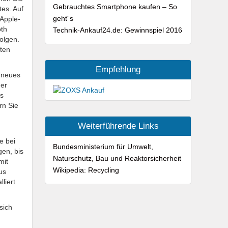
Gebrauchtes Smartphone kaufen – So
tes. Auf
geht´s
 Apple-
oth
Technik-Ankauf24.de: Gewinnspiel 2016
olgen.
lten
Empfehlung
r neues
der
es
rn Sie
Weiterführende Links
e bei
Bundesministerium für Umwelt,
en, bis
Naturschutz, Bau und Reaktorsicherheit
mit
Wikipedia: Recycling
us
liert
sich