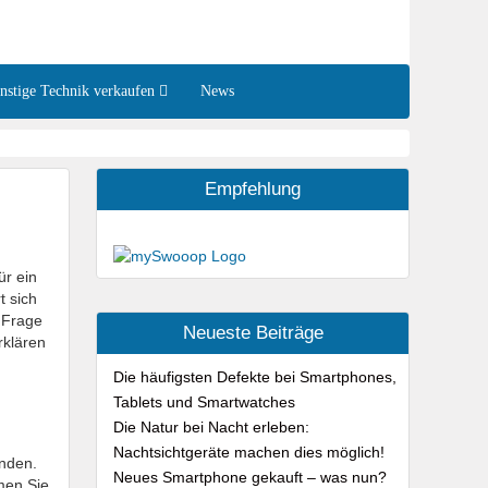
onstige Technik verkaufen
News
Empfehlung
r ein
t sich
e Frage
Neueste Beiträge
rklären
Die häufigsten Defekte bei Smartphones,
Tablets und Smartwatches
Die Natur bei Nacht erleben:
Nachtsichtgeräte machen dies möglich!
enden.
Neues Smartphone gekauft – was nun?
hmen Sie