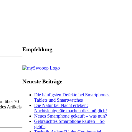
Empfehlung
Neueste Beiträge
Die häufigsten Defekte bei Smartphones,
Tablets und Smartwatches
on über 70
Die Natur bei Nacht erleben:
es Artikels
Nachtsichtgeräte machen dies möglich!
Neues Smartphone gekauft – was nun?
Gebrauchtes Smartphone kaufen – So
geht´s
Technik-Ankauf24.de: Gewinnspiel