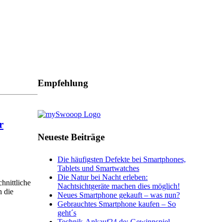
Empfehlung
r
Neueste Beiträge
Die häufigsten Defekte bei Smartphones,
Tablets und Smartwatches
Die Natur bei Nacht erleben:
hnittliche
Nachtsichtgeräte machen dies möglich!
n die
Neues Smartphone gekauft – was nun?
Gebrauchtes Smartphone kaufen – So
geht´s
Technik-Ankauf24.de: Gewinnspiel